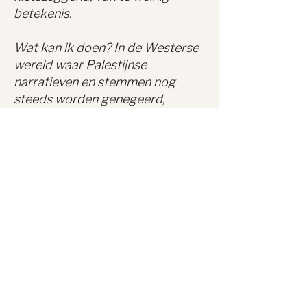
betekenis.
Wat kan ik doen? In de Westerse
wereld waar Palestijnse
narratieven en stemmen nog
steeds worden genegeerd,
gebagatelliseerd. Waar het
plegen van genocide als legitieme
zelfverdediging wordt geframed
en pro-Palestina demonstranten
worden weggezet als
antisemieten.
Wat kan ik doen met nog altijd
het dreunen van bommen en het
gillen van rakketten. Alle
aanvallen, het faciliteren van
wapens, het wegkijken van zo veel