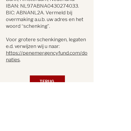
IBAN: NL97ABNA0430274033.
BIC: ABNANL2A. Vermeld bij
overmaking a.u.b. uw adres en het
woord “schenking”.
Voor grotere schenkingen, legaten
e.d. verwijzen wij u naar:
https://penemergencyfund.com/do
naties
.
TERUG
VOLG ONS
OVER PEN