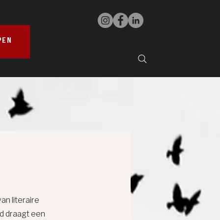
PEN
n literaire
d draagt een