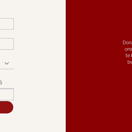
Dona
ons
te
be
15