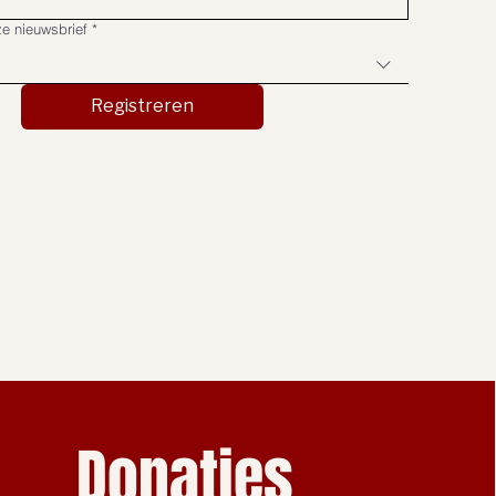
e nieuwsbrief
*
Registreren
Donaties