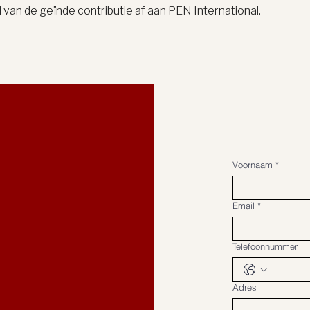
l van de geïnde contributie af aan PEN International.
Voornaam
*
Email
*
Telefoonnummer
Adres