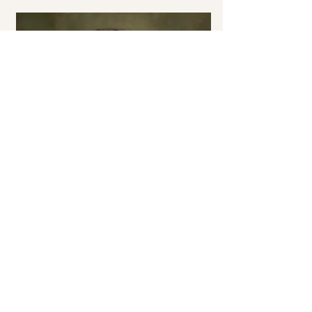
04
Photo by
Charlotte Mendez Correa
Tatjana Almuli voor Mosab Abu
Toha