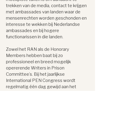
trekken van de media, contact te krijgen
met ambassades van landen waar de
mensenrechten worden geschonden en
interesse te wekken bij Nederlandse
ambassades en bij hogere
functionarissen in die landen.
Zowel het RAN als de Honorary
Members hebben baat bij zo
professioneel en breed mogelijk
opererende Writers in Prison
Committee’s. Bij het jaarlijkse
International PEN Congress wordt
regelmatig één dag gewijd aan het
WiPC. En sinds 1996 vindt eens in de
twee jaar een Internationale WiPC
Conferentie plaats om van gedachten te
wisselen en nieuwe strategieën uit te
stippelen. 15 november is uitgeroepen
tot de Dag van de Gevangen Schrijver.